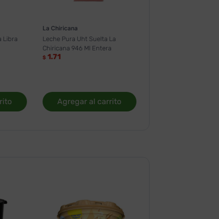
La Chiricana
 Libra
Leche Pura Uht Suelta La
Chiricana 946 Ml Entera
1.71
$
rito
Agregar al carrito