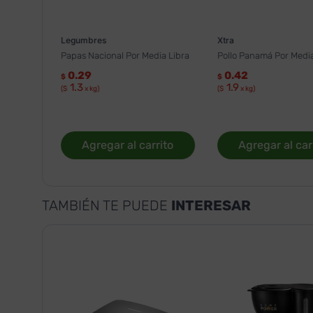
Legumbres
Xtra
Papas Nacional Por Media Libra
Pollo Panamá Por Media
0.29
0.42
$
$
1.3
1.9
($
x kg)
($
x kg)
Agregar al carrito
Agregar al car
TAMBIÉN TE PUEDE
INTERESAR