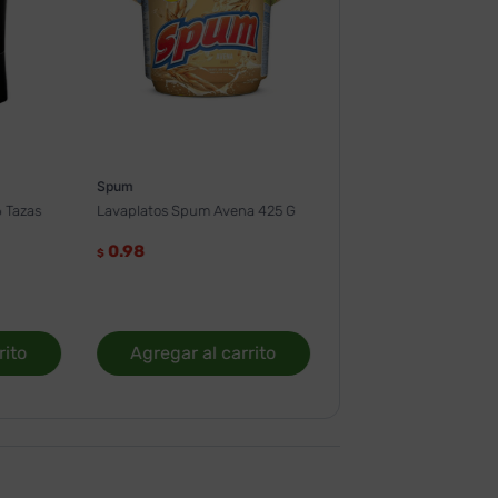
Spum
 Tazas
Lavaplatos Spum Avena 425 G
0.98
$
rito
Agregar al carrito