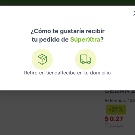
do?
Nuestras Marcas
Telemedicina
Licores
¿Cómo te gustaría recibir
tu pedido de
SúperXtra
?
nsomnio
Cedar 25Mg X Un
Retiro en tienda
Recibe en tu domicilio
SIEGFRIED
CEDAR 
Referencia
:
10
-
21
%
$
0.27
0
.
34