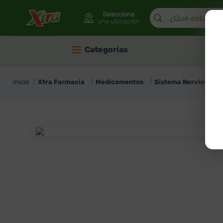
¿Que estas buscan
Selecciona
una ubicación
Categorías
Xtra Farmacia
Medicamentos
Sistema Nervioso - I