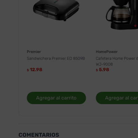
Premier
HomePower
Sandwichera Premier ED 8509B
Cafetera Home Power 6
WJ-9008
12.98
5.98
$
$
Agregar al carrito
Agregar al car
COMENTARIOS