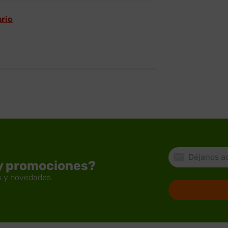
ario
 y promociones?