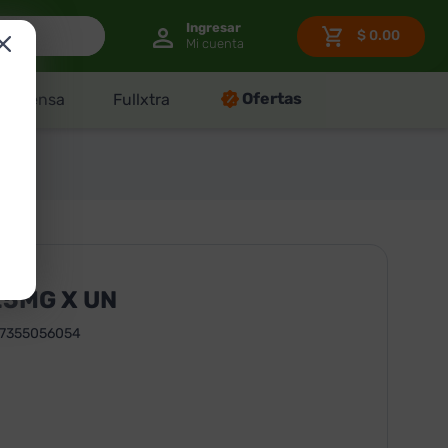
$
0.00
Ofertas
Despensa
Fullxtra
25MG X UN
37355056054