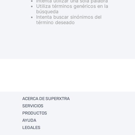
Intenta utilizar una sola palabra
Utiliza términos genéricos en la
búsqueda
Intenta buscar sinónimos del
término deseado
ACERCA DE SUPERXTRA
SERVICIOS
Quienes somos
PRODUCTOS
Trabaja con Nosotros
FullXtra
AYUDA
Sucursales
FullXperiencias Únicas
Ahorro
LEGALES
RSE
Ventas Corporativas
Departamentos
Politica de envios y retorno
Xtra Solidario
Promociones
Rastrea tu envío
Términos y condiciones legales