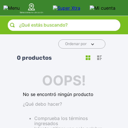
Selecciona
una ubicación
¿Qué estás buscando?
Ordenar por
0
productos
OOPS!
No se encontró ningún producto
¿Qué debo hacer?
Comprueba los términos
ingresados