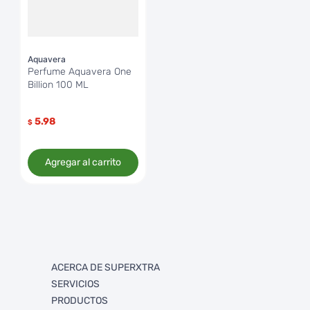
Aquavera
Perfume Aquavera One
Billion 100 ML
5.98
$
Agregar al carrito
ACERCA DE SUPERXTRA
SERVICIOS
Quienes somos
PRODUCTOS
Trabaja con Nosotros
FullXtra