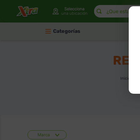
¿Que estas buscan
Selecciona
una ubicación
Categorías
REL
C
Marca