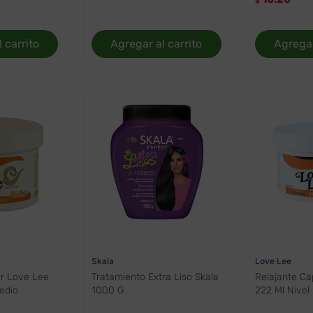
$
 carrito
Agregar al carrito
Agregar
Skala
Love Lee
ar Love Lee
Tratamiento Extra Liso Skala
Relajante Ca
edio
1000 G
222 Ml Nivel