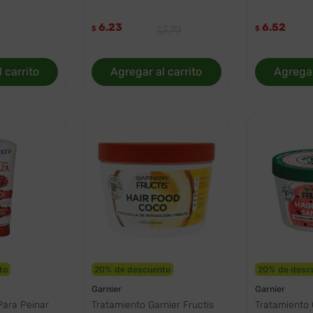
6.23
6.52
7
.
79
$
$
 carrito
Agregar al carrito
Agregar
to
20
%
de descuento
20
%
de desc
Garnier
Garnier
Para Peinar
Tratamiento Garnier Fructis
Tratamiento 