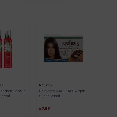
es
Naturals
eadora Cabello
Relajante NATURALS Argán
Herbal
Súper Sencill
7.59
$