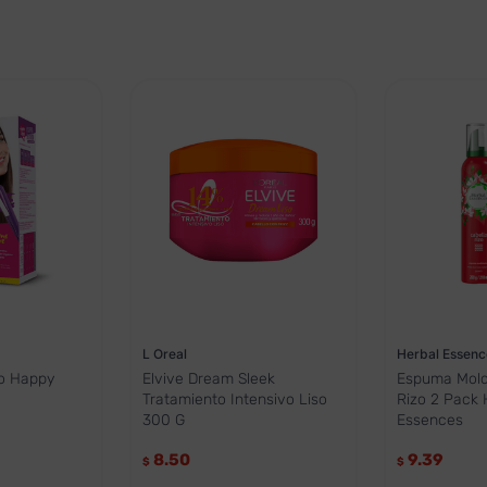
L Oreal
Herbal Essenc
do Happy
Elvive Dream Sleek
Espuma Mold
Tratamiento Intensivo Liso
Rizo 2 Pack 
300 G
Essences
8.50
9.39
$
$