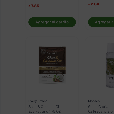
2.84
$
7.85
$
Agregar al carrito
Agregar al
Every Strand
Monaco
Shea & Coconut Oil
Gotas Capilare
Everystrand 1.75 OZ
Oz Fragancia Ol