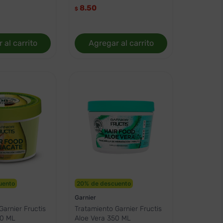
8.50
$
 al carrito
Agregar al carrito
uento
20
%
de descuento
Garnier
Garnier Fructis
Tratamiento Garnier Fructis
50 ML
Aloe Vera 350 ML