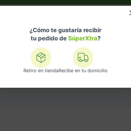
do?
Nuestras Marcas
Telemedicina
Licores
¿Cómo te gustaría recibir
tu pedido de
SúperXtra
?
AJANTES Y TRATAMIE
Retiro en tienda
Recibe en tu domicilio
uidado Personal y Belleza
Cuidado del Cabello
Relajantes y Tra