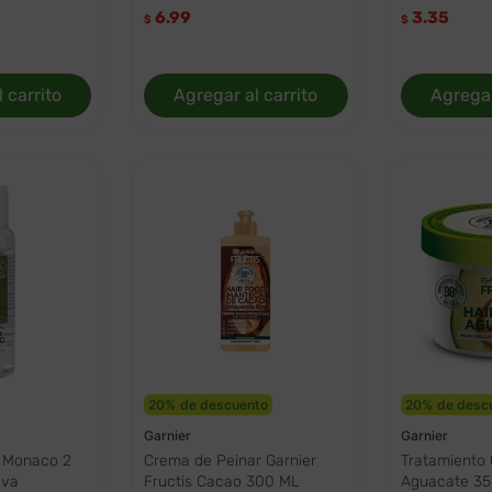
6.99
3.35
$
$
 carrito
Agregar al carrito
Agregar
20
%
de descuento
20
%
de desc
Garnier
Garnier
s Monaco 2
Crema de Peinar Garnier
Tratamiento 
iva
Fructis Cacao 300 ML
Aguacate 3