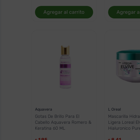
Palmolive
Nevada
Agregar al carrito
Agregar al
Konzil
Kareol
Wella
Skala
Palette
Kativa
HappyAnne
Everystrand
Dove
Bergamot
Babaria
Armor All
Aquavera
L Oreal
Gotas De Brillo Para El
Mascarilla Hidr
Cabello Aquavera Romero &
Ligera Loreal El
Keratina 60 ML
Hialuronico Pur
1.95
8.41