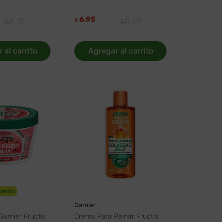
6.95
8
.
15
8
.
69
$
 al carrito
Agregar al carrito
uento
Garnier
Garnier Fructis
Crema Para Peinar Fructis