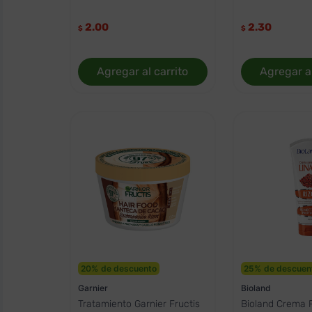
2.00
2.30
$
$
Agregar al carrito
Agregar al
20
%
de descuento
25
%
de descuen
Garnier
Bioland
Tratamiento Garnier Fructis
Bioland Crema 