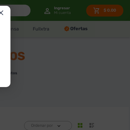
$
0.00
Ofertas
Despensa
Fullxtra
NTOS
tamientos
Ordenar por