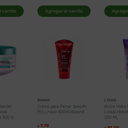
 carrito
Agregar al carrito
Agregar
Bioland
L Oreal
atacion
Crema para Peinar Specific
Elvive Hidra 
vive
Pro Linaza 300ml Bioland
Loreal Hidra
e 300 G
200 ML
7.79
$
10.20