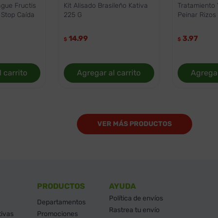
gue Fructis
Kit Alisado Brasileño Kativa
Tratamiento
 Stop Caída
225 G
Peinar Rizos
14.99
3.97
$
$
 carrito
Agregar al carrito
Agregar
PRODUCTOS
AYUDA
Política de envíos
Departamentos
Rastrea tu envío
tivas
Promociones