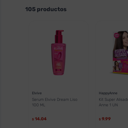
Garnier
105
productos
Bioland
Naturals
Love Lee
Ilicit
Aquavera
Nutrine
Monaco
Elvive
StayBeautiful
Recamier
Herbal Essences
Every Strand
Elvive
HappyAnne
Supreme
Serum Elvive Dream Liso
Kit Super Alisa
Loreal
100 ML
Anne 1 UN
L Oreal
Xtra
14.04
9.99
$
$
Pantene