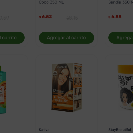
Coco 350 ML
Sandía 350 
6.52
6.88
9
.
59
8
.
15
$
$
 carrito
Agregar al carrito
Agregar
Kativa
StayBeautiful