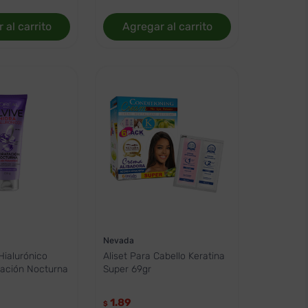
 al carrito
Agregar al carrito
Nevada
Hialurónico
Aliset Para Cabello Keratina
tación Nocturna
Super 69gr
1.89
$