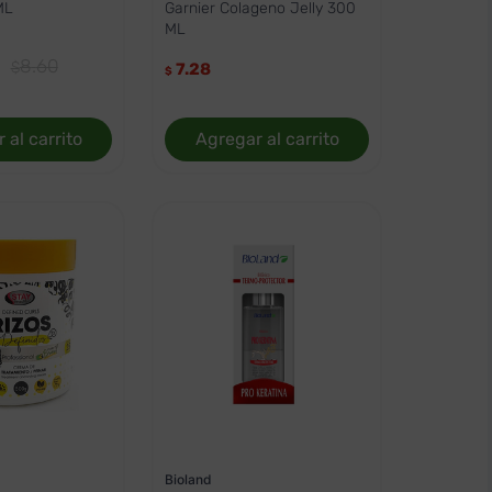
ML
Garnier Colageno Jelly 300
ML
8
.
60
7.28
$
 al carrito
Agregar al carrito
Bioland