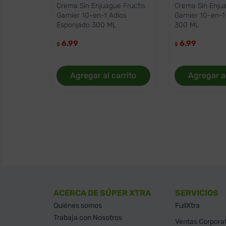
Crema Sin Enjuague Fructis
Crema Sin Enjua
Garnier 10-en-1 Adios
Garnier 10-en-1
Esponjado 300 ML
300 ML
6.99
6.99
$
$
Agregar al carrito
Agregar al
ACERCA DE SÚPER XTRA
SERVICIOS
Quiénes somos
FullXtra
Trabaja con Nosotros
Ventas Corpora