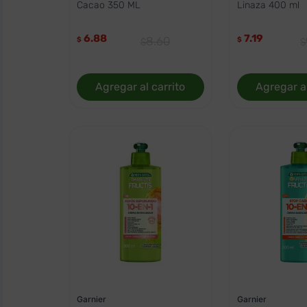
Cacao 350 ML
Linaza 400 ml
6.88
7.19
8
.
60
$
$
Agregar al carrito
Agregar al
Garnier
Garnier