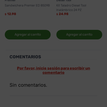
Premier
Diesel Tool
Sandwichera Premier ED 8509B
Kit Taladro Diesel Tool
Inalámbrico 24 PZ
12.98
24.98
$
$
Agregar al carrito
Agregar al carrito
COMENTARIOS
Por favor, inicie sesión para escribir un
comentario
Sin comentarios.