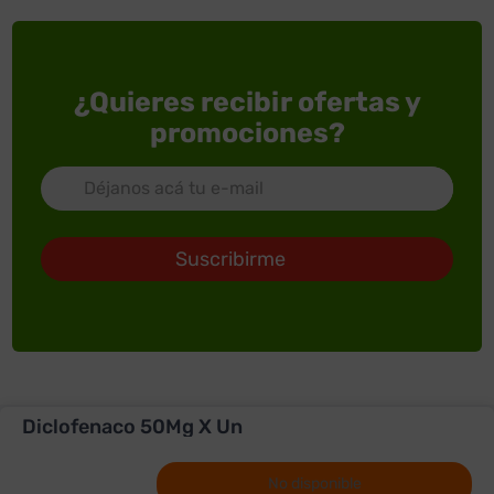
¿Quieres recibir ofertas y
promociones?
Suscribirme
Diclofenaco 50Mg X Un
ACERCA DE SUPERXTRA
SERVICIOS
Quienes somos
No disponible
PRODUCTOS
Trabaja con Nosotros
FullXtra