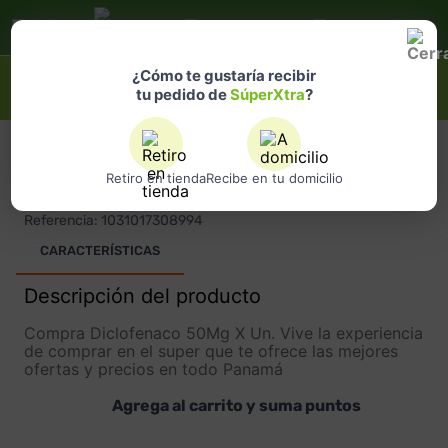
Selecciona
una ubicación
¿Qué estás buscando?
¿Cómo te gustaría recibir
tu pedido de
SúperXtra
?
RIGAR
Retiro en tienda
Recibe en tu domicilio
DICLOFENACO 50MG X UN
Referencia
:
1031017308994
CARACTERÍSTICAS
Descripción del producto
Compra Diclofenaco 50Mg X Un. Vive la experiencia
de comprar en el super que te ofrece las mejores
ofertas y precios en todo Panamá
Agrega al carrito y suma puntos