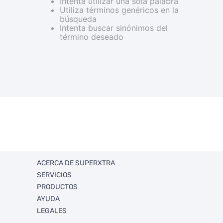
Intenta utilizar una sola palabra
Utiliza términos genéricos en la
búsqueda
Intenta buscar sinónimos del
término deseado
ACERCA DE SUPERXTRA
SERVICIOS
Quienes somos
PRODUCTOS
Trabaja con Nosotros
FullXtra
AYUDA
Sucursales
FullXperiencias Únicas
Ahorro
LEGALES
RSE
Ventas Corporativas
Departamentos
Politica de envios y retorno
Xtra Solidario
Promociones
Rastrea tu envío
Términos y condiciones legales