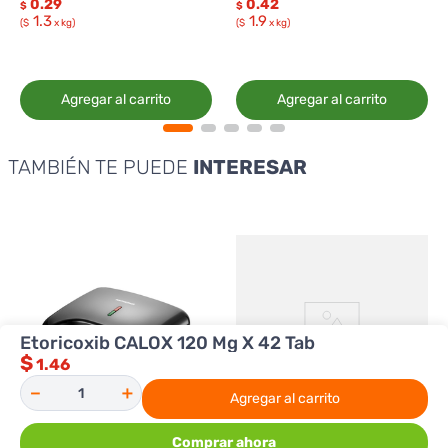
0.29
0.42
$
$
1.3
1.9
($
x kg)
($
x kg)
Agregar al carrito
Agregar al carrito
TAMBIÉN TE PUEDE
INTERESAR
Etoricoxib CALOX 120 Mg X 42 Tab
$
1.46
－
＋
Agregar al carrito
Comprar ahora