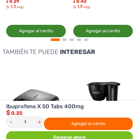
0.29
0.42
$
$
1.3
1.9
($
x kg)
($
x kg)
Agregar al carrito
Agregar al carrito
TAMBIÉN TE PUEDE
INTERESAR
Ibuprofeno X 50 Tabs 400mg
$
0.25
－
＋
Agregar al carrito
Comprar ahora