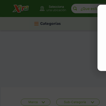
¿Que estas buscan
Selecciona
una ubicación
Categorías
Marca
Sub-Categoría