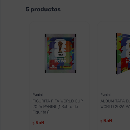
Panini
Deportes de Balón
5
productos
Soccer
Panini
Panini
FIGURITA FIFA WORLD CUP
ALBUM TAPA DU
2026 PANINI (1 Sobre de
WORLD 2026 PA
Figuritas)
NaN
$
NaN
$