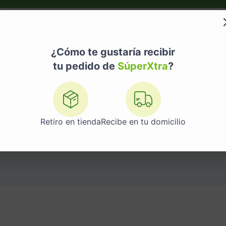
do?
Nuestras Marcas
Telemedicina
Licores
¿Cómo te gustaría recibir
tu pedido de
SúperXtra
?
DEPORTES
Retiro en tienda
Recibe en tu domicilio
Juguetería, Recreación y Deportes
Deportes