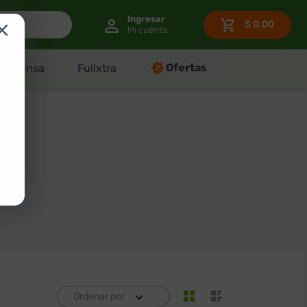
$
0.00
Ofertas
Despensa
Fullxtra
Ordenar por