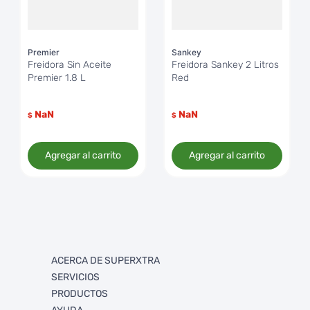
Premier
Sankey
Freidora Sin Aceite
Freidora Sankey 2 Litros
Premier 1.8 L
Red
NaN
NaN
$
$
Agregar al carrito
Agregar al carrito
ACERCA DE SUPERXTRA
SERVICIOS
Quienes somos
PRODUCTOS
Trabaja con Nosotros
FullXtra