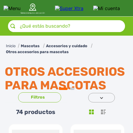
Selecciona
una ubicación
¿Qué estás buscando?
Mascotas
Accesorios y cuidado
Otros accesorios para mascotas
OTROS ACCESORIOS
PARA MASCOTAS
74
productos