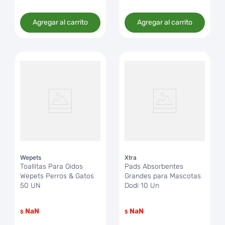
Agregar al carrito
Agregar al carrito
Wepets
Xtra
Toallitas Para Oidos
Pads Absorbentes
Wepets Perros & Gatos
Grandes para Mascotas
50 UN
Dodi 10 Un
NaN
NaN
$
$