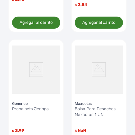
$
2.54
$
Agregar al carrito
Agregar al carrito
Generico
Maxcotas
Pronalpets Jeringa
Bolsa Para Desechos
Maxcotas 1 UN
3.99
NaN
$
$