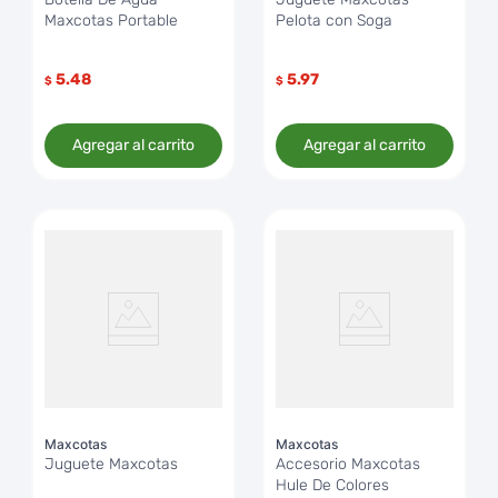
Maxcotas Portable
Pelota con Soga
5.48
5.97
$
$
Agregar al carrito
Agregar al carrito
Maxcotas
Maxcotas
Juguete Maxcotas
Accesorio Maxcotas
Hule De Colores