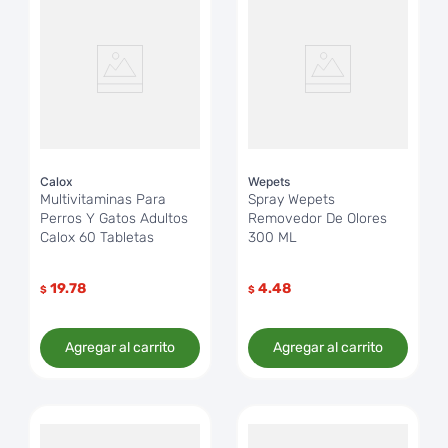
Calox
Wepets
Multivitaminas Para
Spray Wepets
Perros Y Gatos Adultos
Removedor De Olores
Calox 60 Tabletas
300 ML
19.78
4.48
$
$
Agregar al carrito
Agregar al carrito