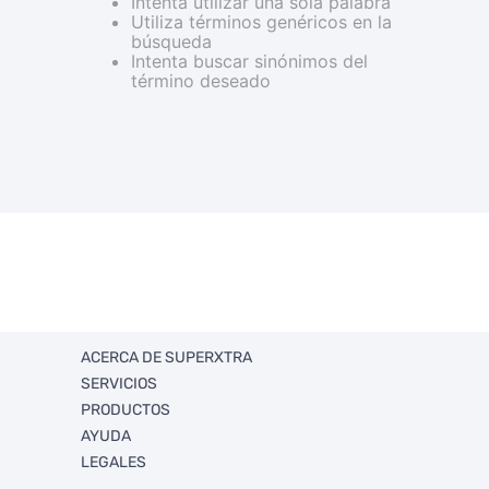
Intenta utilizar una sola palabra
Utiliza términos genéricos en la
búsqueda
Intenta buscar sinónimos del
término deseado
ACERCA DE SUPERXTRA
SERVICIOS
Quienes somos
PRODUCTOS
Trabaja con Nosotros
FullXtra
AYUDA
Sucursales
FullXperiencias Únicas
Ahorro
LEGALES
RSE
Ventas Corporativas
Departamentos
Politica de envios y retorno
Xtra Solidario
Promociones
Rastrea tu envío
Términos y condiciones legales