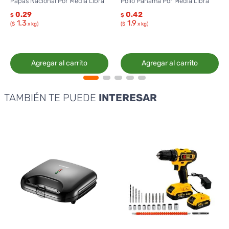
Papas Nacional Por Media Libra
Pollo Panamá Por Media Libra
0.29
0.42
$
$
1.3
1.9
($
x kg)
($
x kg)
Agregar al carrito
Agregar al carrito
TAMBIÉN TE PUEDE
INTERESAR