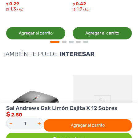
0.29
0.42
$
$
1.3
1.9
($
x kg)
($
x kg)
Agregar al carrito
Agregar al carrito
TAMBIÉN TE PUEDE
INTERESAR
Sal Andrews Gsk Limón Cajita X 12 Sobres
$
2.50
－
＋
Agregar al carrito