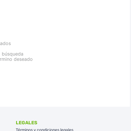
sados
la búsqueda
término deseado
LEGALES
Términos y condiciones legales