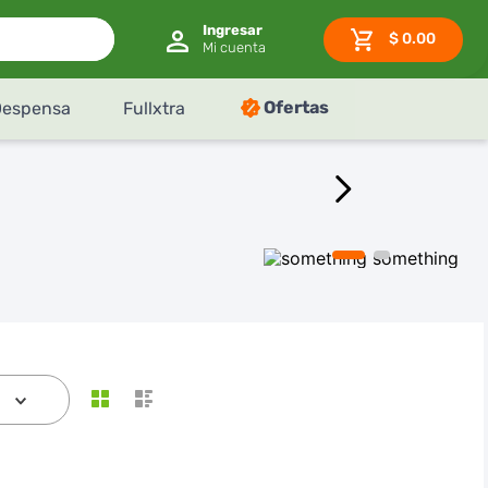
$
0.00
Ofertas
Despensa
Fullxtra