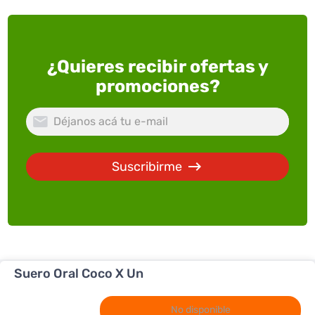
¿Quieres recibir ofertas y
promociones?
Suscribirme
Suero Oral Coco X Un
ACERCA DE SUPERXTRA
SERVICIOS
Quienes somos
No disponible
PRODUCTOS
Trabaja con Nosotros
FullXtra