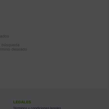
sados
la búsqueda
término deseado
LEGALES
Términos y condiciones legales