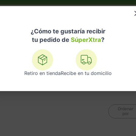
do?
Nuestras Marcas
Telemedicina
Licores
¿Cómo te gustaría recibir
tu pedido de
SúperXtra
?
Retiro en tienda
Recibe en tu domicilio
Ordenar
por