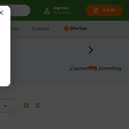
$
0.00
Ofertas
Despensa
Fullxtra