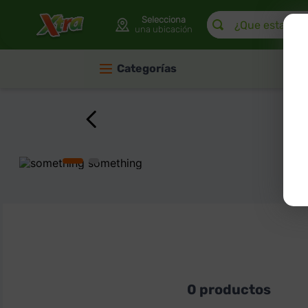
¿Que estas buscan
Selecciona
una ubicación
Categorías
0
productos