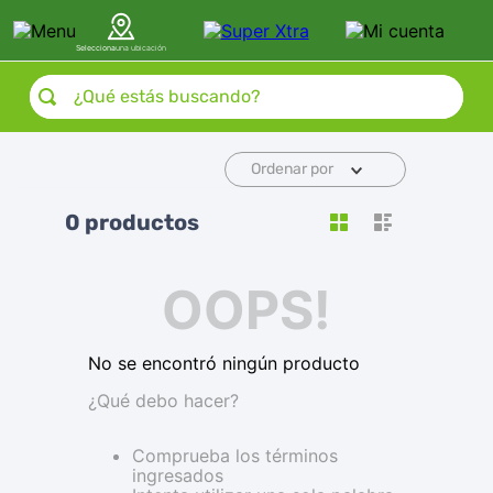
Selecciona
una ubicación
¿Qué estás buscando?
Ordenar por
0
productos
OOPS!
No se encontró ningún producto
¿Qué debo hacer?
Comprueba los términos
ingresados