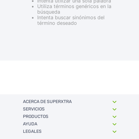
Intenta utilizar una sola palabra
Utiliza términos genéricos en la
búsqueda
Intenta buscar sinónimos del
término deseado
ACERCA DE SUPERXTRA
SERVICIOS
Quienes somos
PRODUCTOS
Trabaja con Nosotros
FullXtra
AYUDA
Sucursales
FullXperiencias Únicas
Ahorro
LEGALES
RSE
Ventas Corporativas
Departamentos
Politica de envios y retorno
Xtra Solidario
Promociones
Rastrea tu envío
Términos y condiciones legales