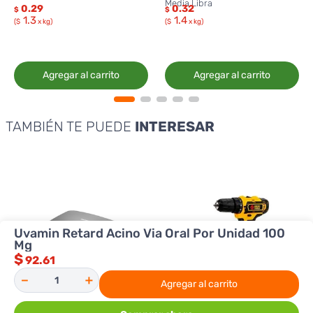
Media Libra
0.29
0.32
$
$
1.3
1.4
($
x kg)
($
x kg)
Agregar al carrito
Agregar al carrito
TAMBIÉN TE PUEDE
INTERESAR
Uvamin Retard Acino Via Oral Por Unidad 100
Mg
$
92.61
－
＋
Agregar al carrito