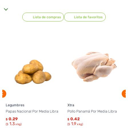
Lista de compras
Lista de favoritos
Legumbres
Xtra
Papas Nacional Por Media Libra
Pollo Panamá Por Media Libra
0.29
0.42
$
$
1.3
1.9
($
x kg)
($
x kg)