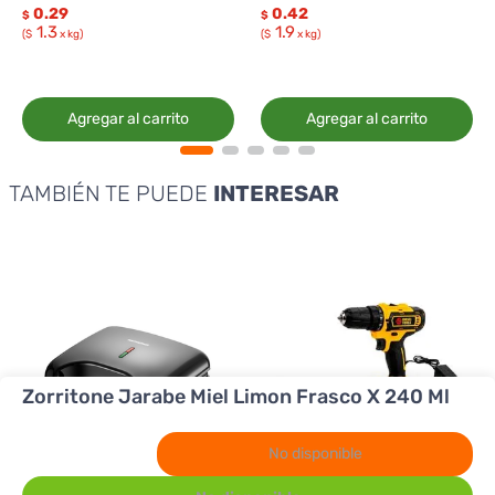
0.29
0.42
$
$
1.3
1.9
($
x kg)
($
x kg)
Agregar al carrito
Agregar al carrito
TAMBIÉN TE PUEDE
INTERESAR
Zorritone Jarabe Miel Limon Frasco X 240 Ml
No disponible