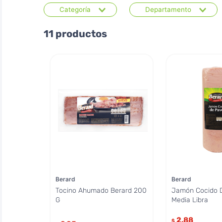
Categoría
Departamento
Embutidos
Supermercado
11
productos
Berard
Berard
Tocino Ahumado Berard 200
Jamón Cocido 
G
Media Libra
2.88
$