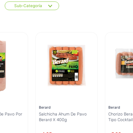
Sub-Categoría
Chorizos
Mortadela, Peperoni,
Salami
Jamón
Salchichas
Berard
Berard
De Pavo Por
Salchicha Ahum De Pavo
Chorizo Ber
Berard X 400g
Tipo Cocktai