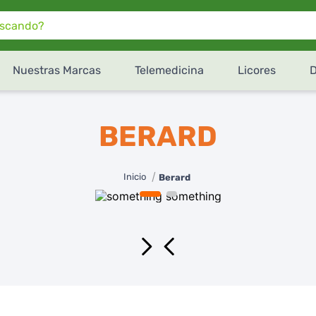
do?
Nuestras Marcas
Telemedicina
Licores
¿Cómo te gustaría recibir
tu pedido de
SúperXtra
?
BERARD
Retiro en tienda
Recibe en tu domicilio
Berard