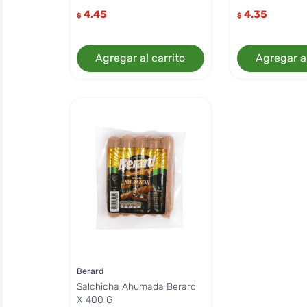
4.45
4.35
$
$
Agregar al carrito
Agregar al
Berard
Salchicha Ahumada Berard
X 400 G