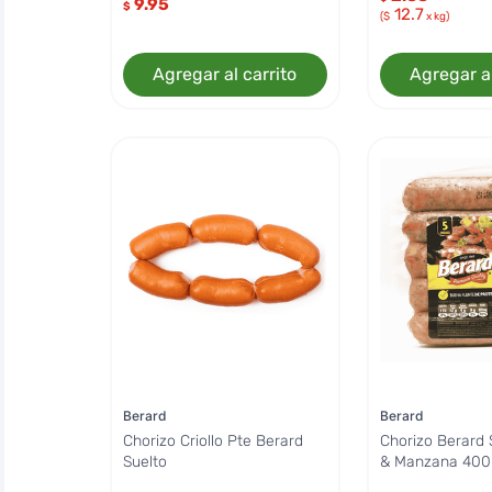
9.95
$
12.7
($
x kg)
Agregar al carrito
Agregar al
Berard
Berard
Chorizo Criollo Pte Berard
Chorizo Berard 
Suelto
& Manzana 400