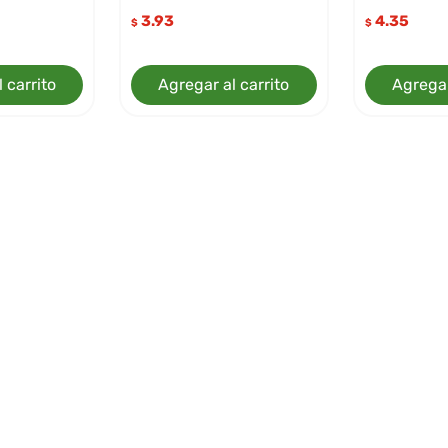
3.93
4.35
$
$
 carrito
Agregar al carrito
Agregar