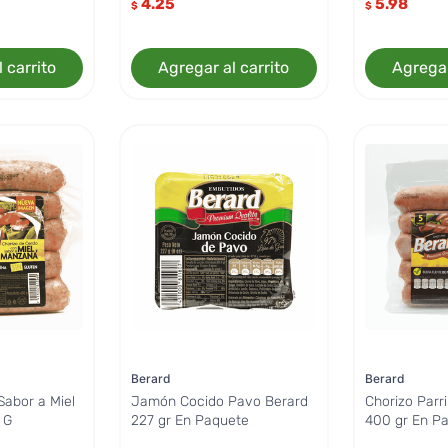
4.25
5.98
$
$
 carrito
Agregar al carrito
Agregar
Berard
Berard
Sabor a Miel
Jamón Cocido Pavo Berard
Chorizo Parri
 G
227 gr En Paquete
400 gr En P