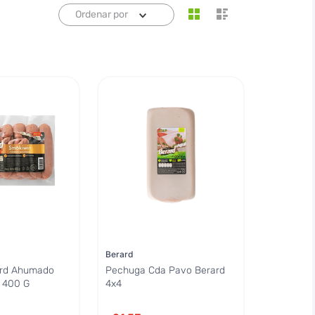
Ordenar por
Berard
ard Ahumado
Pechuga Cda Pavo Berard
l 400 G
4x4