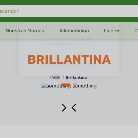
do?
Nuestras Marcas
Telemedicina
Licores
¿Cómo te gustaría recibir
tu pedido de
SúperXtra
?
BRILLANTINA
Retiro en tienda
Recibe en tu domicilio
Brillantina