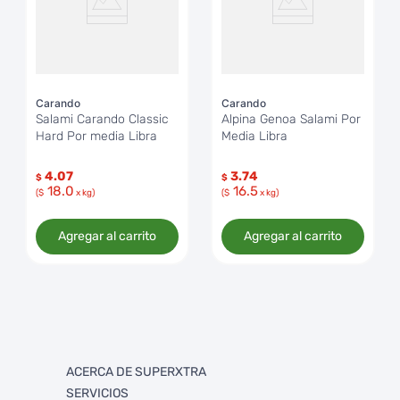
Carando
Carando
Salami Carando Classic
Alpina Genoa Salami Por
Hard Por media Libra
Media Libra
4.07
3.74
$
$
18.0
16.5
($
x kg)
($
x kg)
Agregar al carrito
Agregar al carrito
ACERCA DE SUPERXTRA
SERVICIOS
Quienes somos