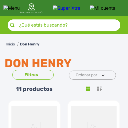
Selecciona
una ubicación
¿Qué estás buscando?
Don Henry
DON HENRY
Ordenar por
11
productos