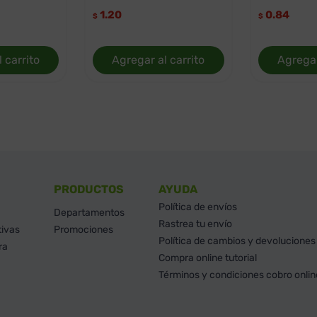
1.20
0.84
$
$
 carrito
Agregar al carrito
Agregar
PRODUCTOS
AYUDA
Política de envíos
Departamentos
Rastrea tu envío
tivas
Promociones
Política de cambios y devoluciones
ra
Compra online tutorial
Términos y condiciones cobro onlin