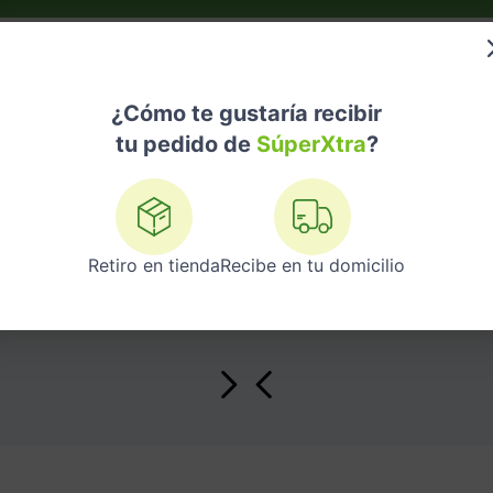
do?
Nuestras Marcas
Telemedicina
Licores
¿Cómo te gustaría recibir
tu pedido de
SúperXtra
?
FOM TEC
Retiro en tienda
Recibe en tu domicilio
Fom Tec