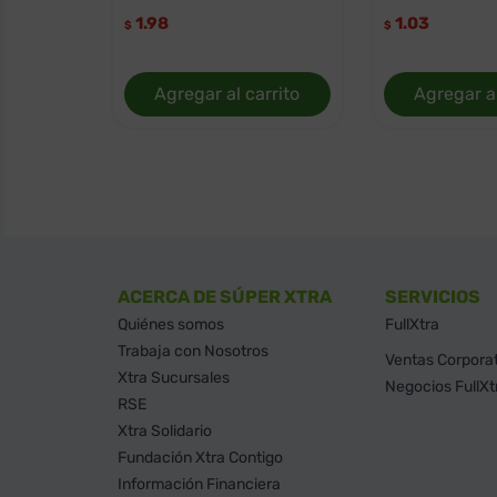
1.98
1.03
$
$
Agregar al carrito
Agregar al
ACERCA DE SÚPER XTRA
SERVICIOS
Quiénes somos
FullXtra
Trabaja con Nosotros
Ventas Corpora
Xtra Sucursales
Negocios FullXt
RSE
Xtra Solidario
Fundación Xtra Contigo
Información Financiera