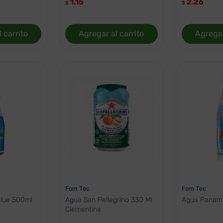
1.15
2.26
$
$
 carrito
Agregar al carrito
Agregar
Fom Tec
Fom Tec
lue 500ml
Agua San Pellegrino 330 Ml
Agua Panama
Clementina