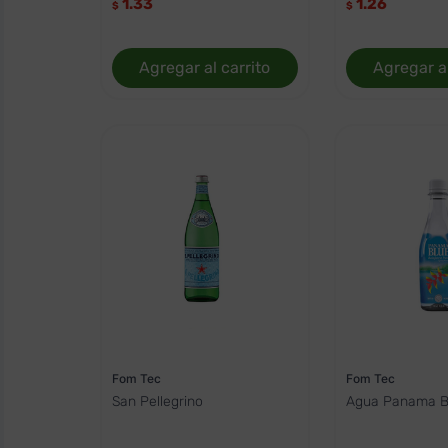
1.33
1.26
$
$
Agregar al carrito
Agregar al
Fom Tec
Fom Tec
San Pellegrino
Agua Panama B