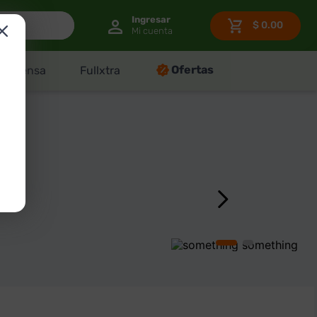
$
0.00
Ofertas
Despensa
Fullxtra