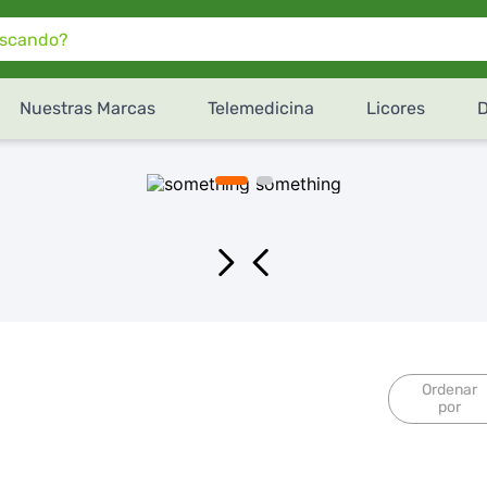
do?
Nuestras Marcas
Telemedicina
Licores
¿Cómo te gustaría recibir
tu pedido de
SúperXtra
?
Retiro en tienda
Recibe en tu domicilio
Ordenar
por