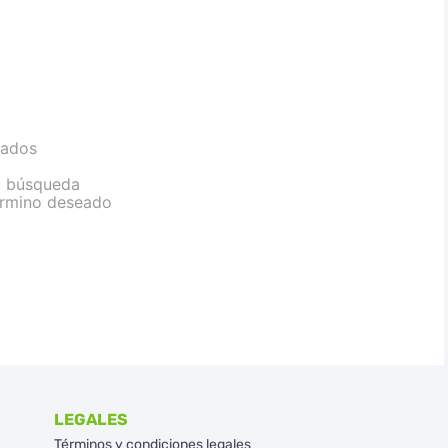
sados
la búsqueda
término deseado
LEGALES
Términos y condiciones legales