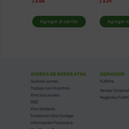
2.05
3.21
$
$
Agregar al carrito
Agregar al
ACERCA DE SÚPER XTRA
SERVICIOS
Quiénes somos
FullXtra
Trabaja con Nosotros
Ventas Corpora
Xtra Sucursales
Negocios FullXt
RSE
Xtra Solidario
Fundación Xtra Contigo
Información Financiera