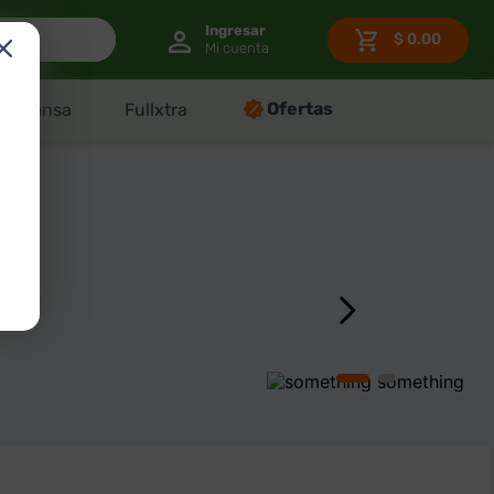
$
0.00
Ofertas
Despensa
Fullxtra