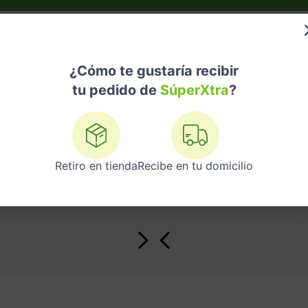
do?
Nuestras Marcas
Telemedicina
Licores
¿Cómo te gustaría recibir
tu pedido de
SúperXtra
?
INTERCAMPO
Retiro en tienda
Recibe en tu domicilio
Intercampo