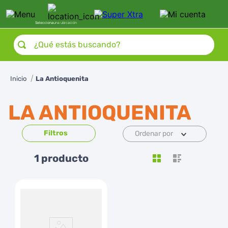
Selecciona
una ubicación
¿Qué estás buscando?
La Antioquenita
LA ANTIOQUENITA
Ordenar por
1
producto