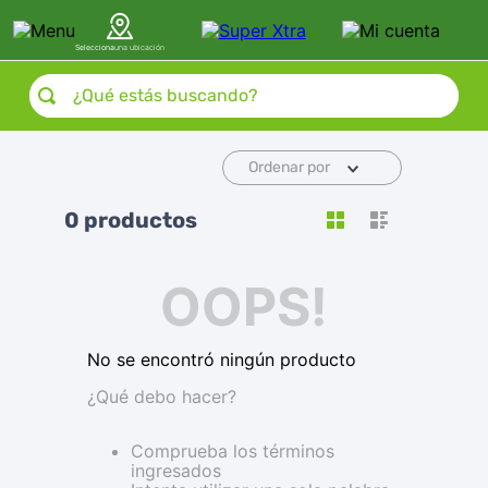
Selecciona
una ubicación
¿Qué estás buscando?
Ordenar por
0
productos
OOPS!
No se encontró ningún producto
¿Qué debo hacer?
Comprueba los términos
ingresados