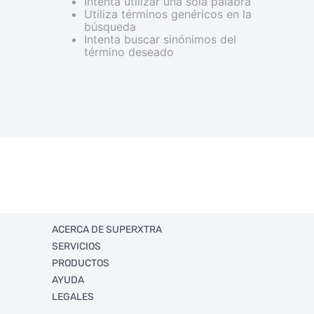
Intenta utilizar una sola palabra
Utiliza términos genéricos en la
búsqueda
Intenta buscar sinónimos del
término deseado
ACERCA DE SUPERXTRA
SERVICIOS
Quienes somos
PRODUCTOS
Trabaja con Nosotros
FullXtra
AYUDA
Sucursales
FullXperiencias Únicas
Ahorro
LEGALES
RSE
Ventas Corporativas
Departamentos
Politica de envios y retorno
Xtra Solidario
Promociones
Rastrea tu envío
Términos y condiciones legales