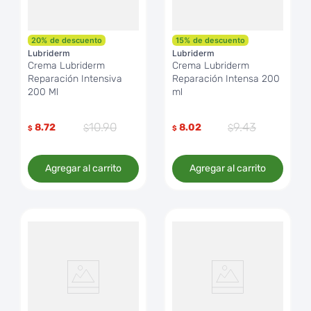
20
%
de descuento
15
%
de descuento
Lubriderm
Lubriderm
Crema Lubriderm
Crema Lubriderm
Reparación Intensiva
Reparación Intensa 200
200 Ml
ml
10
.
90
9
.
43
8.72
8.02
$
$
Agregar al carrito
Agregar al carrito