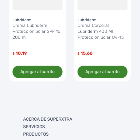
Lubriderm
Lubriderm
Crema Lubriderm
Crema Corporal
Protección Solar SPF 15
Lubriderm 400 Ml
200 ml
Proteccion Solar Uv-15
10.19
15.66
$
$
Agregar al carrito
Agregar al carrito
ACERCA DE SUPERXTRA
SERVICIOS
Quienes somos
PRODUCTOS
Trabaja con Nosotros
FullXtra