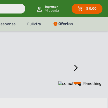
$
0.00
Ofertas
Despensa
Fullxtra