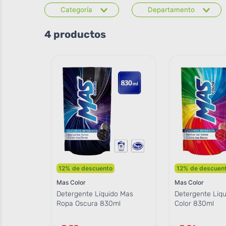
Categoría
Departamento
Cuidado de la Ropa
Limpieza del Hogar
4
productos
Ropa
12
%
de descuento
12
%
de descuen
Mas Color
Mas Color
Detergente Liquido Mas
Detergente Liq
Ropa Oscura 830ml
Color 830ml