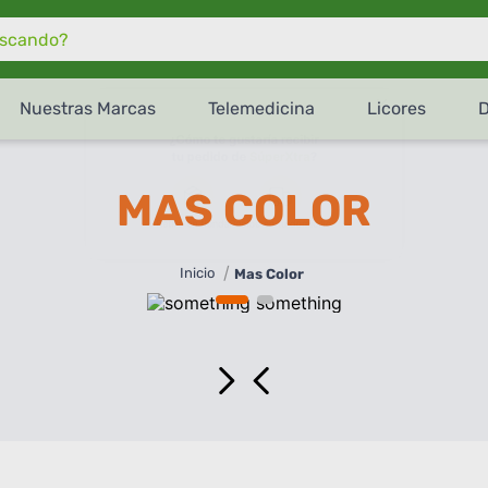
do?
Nuestras Marcas
Telemedicina
Licores
¿Cómo te gustaría recibir
tu pedido de
SúperXtra
?
MAS COLOR
Retiro en tienda
Recibe en tu domicilio
Mas Color