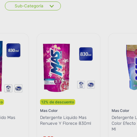
Sub-Categoría
 y
Detergentes para ropa
to
12
%
de descuento
Mas Color
Mas Color
uido Mas
Detergente Liquido Mas
Detergente L
Renueve Y Florece 830ml
Color Efect
Ml