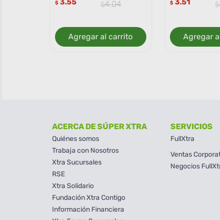
3.55
3.51
4
.
04
$
$
Agregar al carrito
Agregar al
ACERCA DE SÚPER XTRA
SERVICIOS
Quiénes somos
FullXtra
Trabaja con Nosotros
Ventas Corpora
Xtra Sucursales
Negocios FullXt
RSE
Xtra Solidario
Fundación Xtra Contigo
Información Financiera