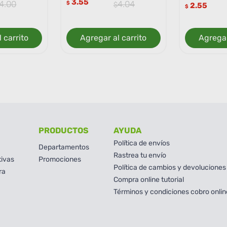
3.55
4
.
00
4
.
04
$
2.55
$
 carrito
Agregar al carrito
Agregar
PRODUCTOS
AYUDA
Política de envíos
Departamentos
Rastrea tu envío
tivas
Promociones
Política de cambios y devoluciones
ra
Compra online tutorial
Términos y condiciones cobro onlin