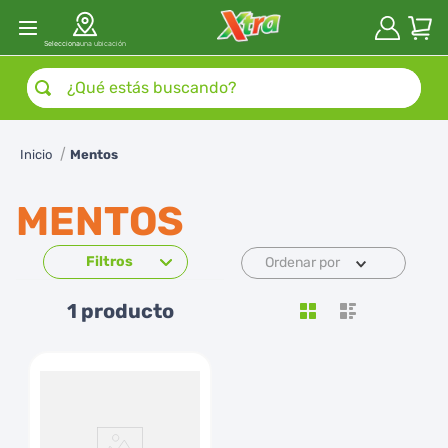
Selecciona
una ubicación
¿Qué estás buscando?
Mentos
MENTOS
Ordenar por
1
producto