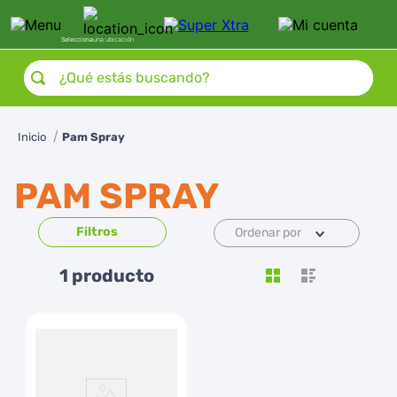
Selecciona
una ubicación
¿Qué estás buscando?
Pam Spray
PAM SPRAY
Ordenar por
1
producto