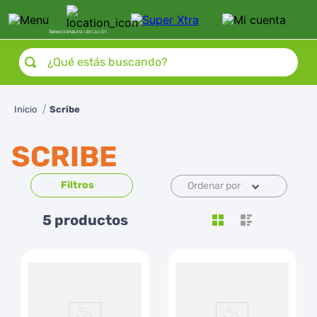
Selecciona
una ubicación
¿Qué estás buscando?
Scribe
SCRIBE
Ordenar por
5
productos