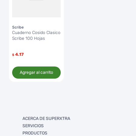
Scribe
Cuaderno Cosido Clasico
Scribe 100 Hojas
4.17
$
Agregar al carrito
ACERCA DE SUPERXTRA
SERVICIOS
Quienes somos
PRODUCTOS
Trabaja con Nosotros
FullXtra