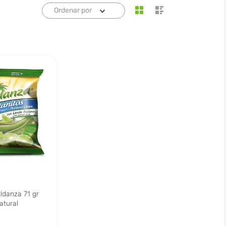
Ordenar por
ldanza 71 gr
atural