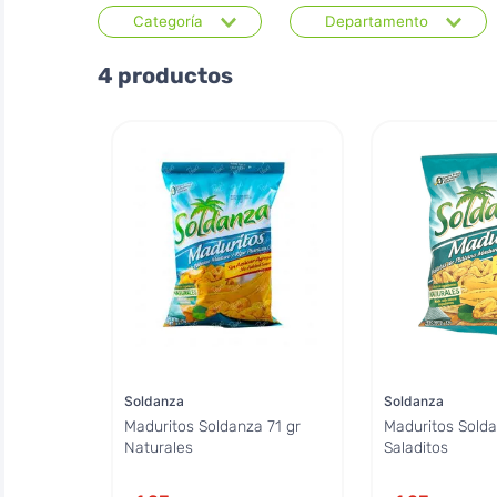
Categoría
Departamento
Snacks, galletas y
Supermercado
4
productos
golosinas
Soldanza
Soldanza
Maduritos Soldanza 71 gr
Maduritos Solda
Naturales
Saladitos