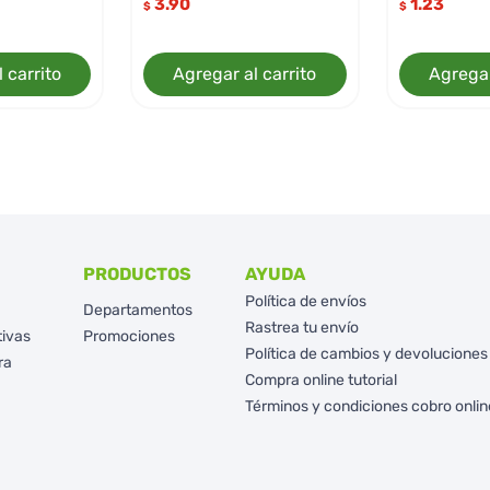
3.90
1.23
$
$
 carrito
Agregar al carrito
Agregar
PRODUCTOS
AYUDA
Política de envíos
Departamentos
Rastrea tu envío
tivas
Promociones
Política de cambios y devoluciones
ra
Compra online tutorial
Términos y condiciones cobro onlin