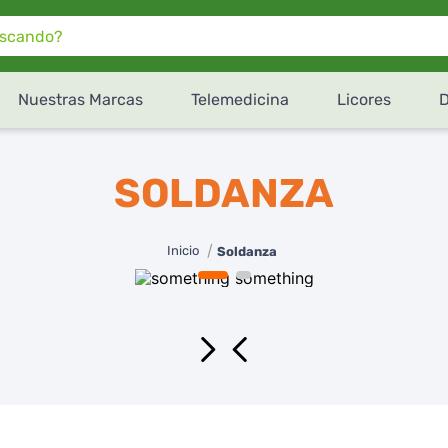
do?
Nuestras Marcas
Telemedicina
Licores
¿Cómo te gustaría recibir
tu pedido de
SúperXtra
?
SOLDANZA
Retiro en tienda
Recibe en tu domicilio
Soldanza