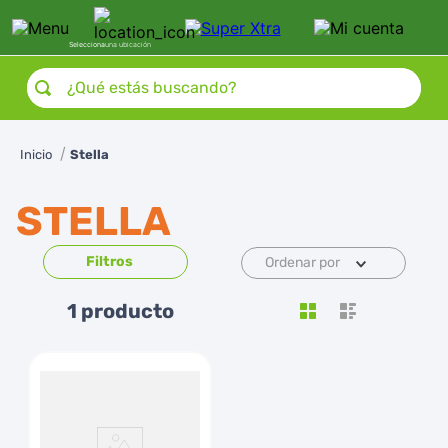
Selecciona
una ubicación
¿Qué estás buscando?
Stella
STELLA
Ordenar por
1
producto