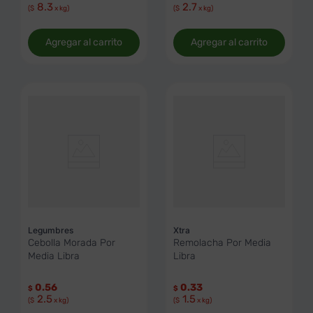
8.3
2.7
($
x kg)
($
x kg)
Agregar al carrito
Agregar al carrito
Legumbres
Xtra
Cebolla Morada Por
Remolacha Por Media
Media Libra
Libra
0.56
0.33
$
$
2.5
1.5
($
x kg)
($
x kg)