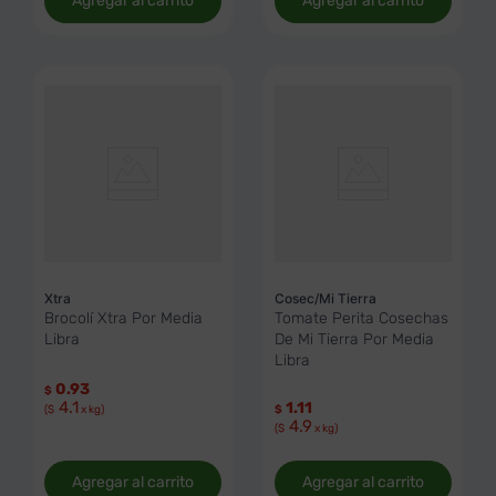
Agregar al carrito
Agregar al carrito
Xtra
Cosec/Mi Tierra
Brocolí Xtra Por Media
Tomate Perita Cosechas
Libra
De Mi Tierra Por Media
Libra
0.93
$
4.1
1.11
($
x kg)
$
4.9
($
x kg)
Agregar al carrito
Agregar al carrito