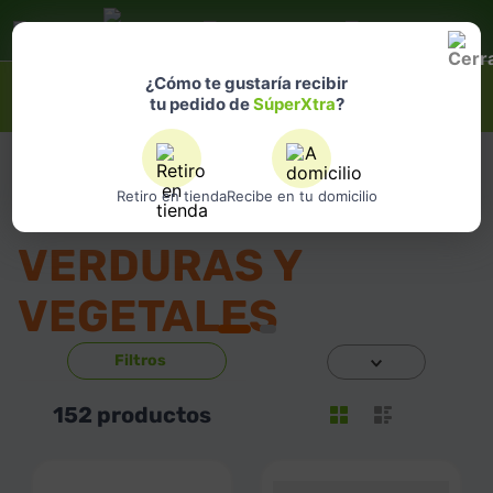
Selecciona
una ubicación
¿Qué estás buscando?
¿Cómo te gustaría recibir
tu pedido de
SúperXtra
?
Supermercado
Frutas y Verduras
Verduras y Vegetales
Retiro en tienda
Recibe en tu domicilio
VERDURAS Y
VEGETALES
152
productos