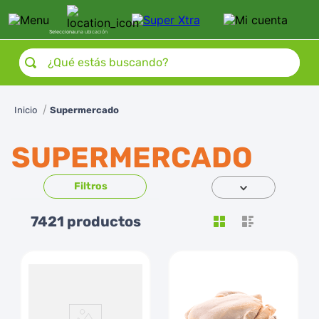
Selecciona
una ubicación
¿Qué estás buscando?
¿Cómo te gustaría recibir
tu pedido de
SúperXtra
?
Supermercado
Retiro en tienda
Recibe en tu domicilio
SUPERMERCADO
7421
productos