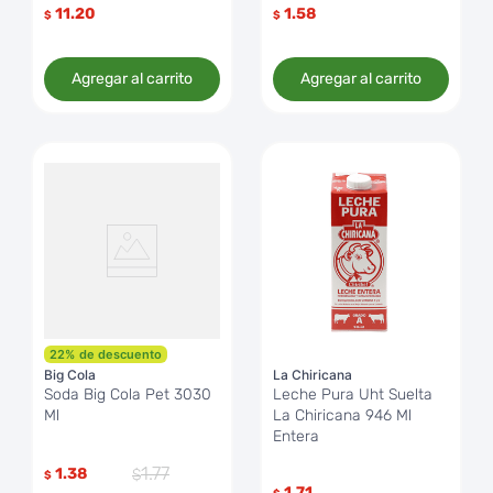
11.20
1.58
$
$
Agregar al carrito
Agregar al carrito
22
%
de descuento
Big Cola
La Chiricana
Soda Big Cola Pet 3030
Leche Pura Uht Suelta
Ml
La Chiricana 946 Ml
Entera
1
.
77
1.38
$
1.71