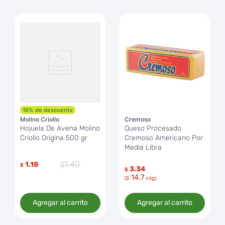
16
%
de descuento
Molino Criollo
Cremoso
Hojuela De Avena Molino
Queso Procesado
Criollo Origina 500 gr
Cremoso Americano Por
Media Libra
1
.
40
1.18
$
3.34
$
14.7
($
x kg)
Agregar al carrito
Agregar al carrito