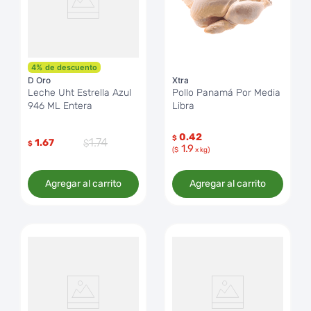
4
%
de descuento
D Oro
Xtra
Leche Uht Estrella Azul
Pollo Panamá Por Media
946 ML Entera
Libra
0.42
$
1
.
74
1.67
$
1.9
($
x kg)
Agregar al carrito
Agregar al carrito