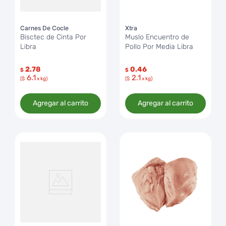
Carnes De Cocle
Xtra
Bisctec de Cinta Por
Muslo Encuentro de
Libra
Pollo Por Media Libra
2.78
0.46
$
$
6.1
2.1
($
x kg)
($
x kg)
Agregar al carrito
Agregar al carrito