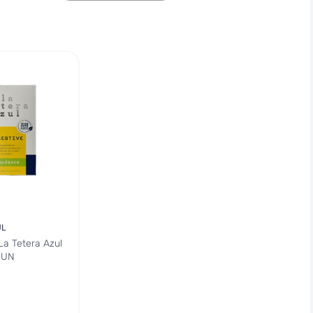
UL
La Tetera Azul
 UN