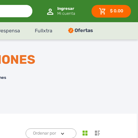
$
0.00
Ofertas
Despensa
Fullxtra
IONES
nes
Ordenar por