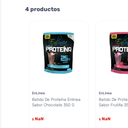
EnLinea
4
productos
LATETERAAZUL
EnLinea
EnLinea
Batido De Proteína Enlinea
Batido De Prote
Sabor Chocolate 350 G
Sabor Frutilla 3
NaN
NaN
$
$