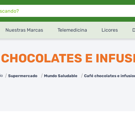
do?
Nuestras Marcas
Telemedicina
Licores
¿Cómo te gustaría recibir
tu pedido de
SúperXtra
?
 CHOCOLATES E INFUS
Retiro en tienda
Recibe en tu domicilio
Supermercado
Mundo Saludable
Café chocolates e infusio