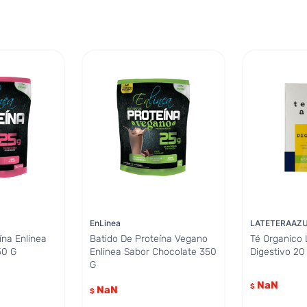
EnLinea
LATETERAAZ
ína Enlinea
Batido De Proteína Vegano
Té Organico 
50 G
Enlinea Sabor Chocolate 350
Digestivo 20
G
NaN
$
NaN
$