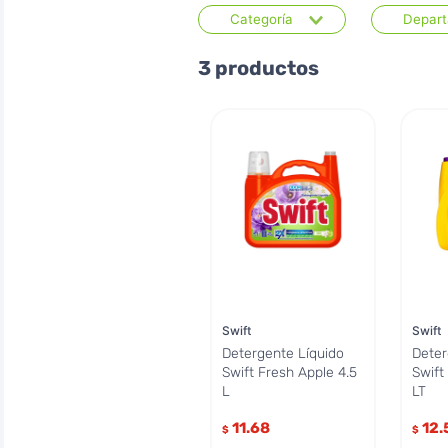
Categoría
Depar
Cuidado de la Ropa
Limp
3
productos
Rop
Swift
Swift
Detergente Líquido
Deter
Swift Fresh Apple 4.5
Swift
L
LT
11.68
12.
$
$