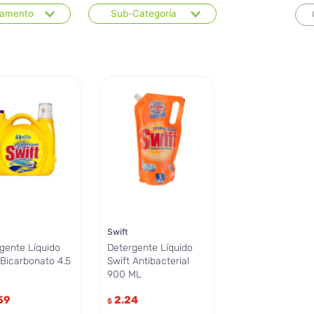
tamento
Sub-Categoría
ieza del Hogar y
Detergentes para ropa
a
Suavizantes y
almidones
Swift
gente Líquido
Detergente Líquido
 Bicarbonato 4.5
Swift Antibacterial
900 ML
59
2.24
$