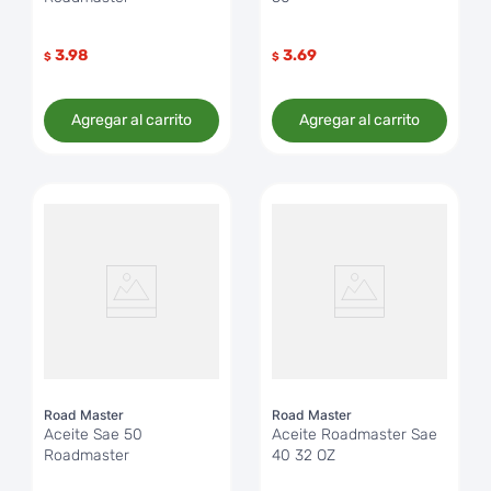
3.98
3.69
$
$
Agregar al carrito
Agregar al carrito
Road Master
Road Master
Aceite Sae 50
Aceite Roadmaster Sae
Roadmaster
40 32 OZ