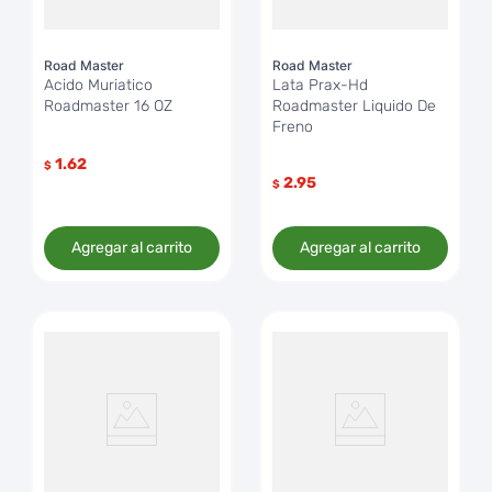
Road Master
Road Master
Acido Muriatico
Lata Prax-Hd
Roadmaster 16 OZ
Roadmaster Liquido De
Freno
1.62
$
2.95
$
Agregar al carrito
Agregar al carrito