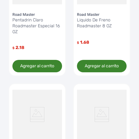
Road Master
Road Master
Pentadrin Claro
Liquido De Freno
Roadmaster Especial 16
Roadmaster 8 OZ
OZ
1.68
$
2.18
$
Agregar al carrito
Agregar al carrito