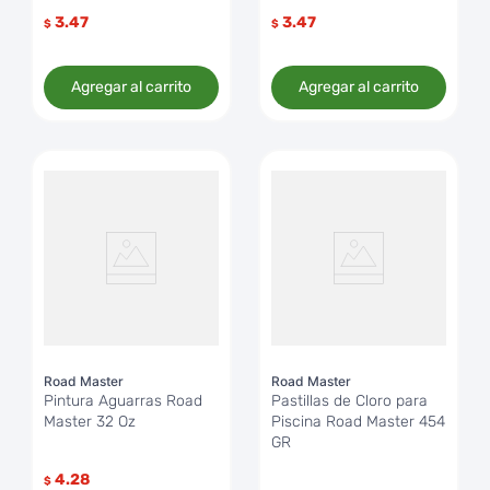
3.47
3.47
$
$
Agregar al carrito
Agregar al carrito
Road Master
Road Master
Pintura Aguarras Road
Pastillas de Cloro para
Master 32 Oz
Piscina Road Master 454
GR
4.28
$